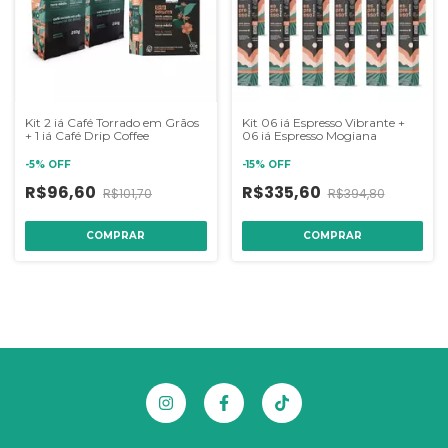
Kit 2 iá Café Torrado em Grãos
Kit 06 iá Espresso Vibrante +
+ 1 iá Café Drip Coffee
06 iá Espresso Mogiana
-
5
%
OFF
-
15
%
OFF
R$96,60
R$335,60
R$101,70
R$394,80