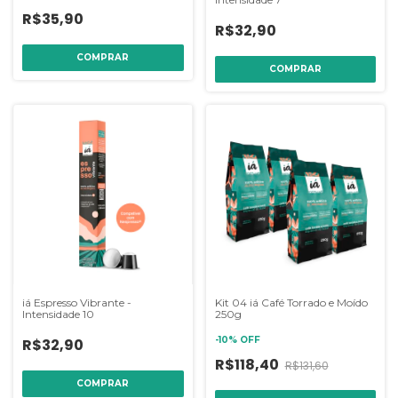
R$35,90
R$32,90
iá Espresso Vibrante -
Kit 04 iá Café Torrado e Moído
Intensidade 10
250g
-
10
%
OFF
R$32,90
R$118,40
R$131,60