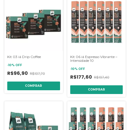
Kit 03 iá Drip Coffee
Kit 06 iá Espresso Vibrante –
Intensidade 10
-
10
%
OFF
-
10
%
OFF
R$96,90
R$107,70
R$177,60
R$197,40