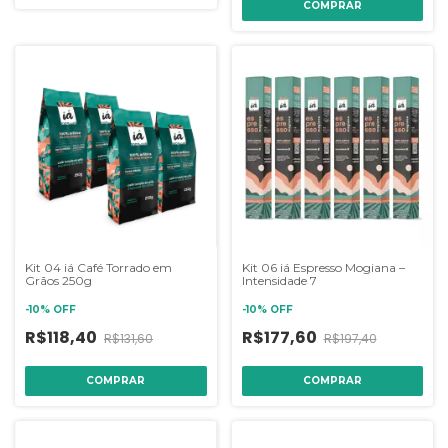
Kit 04 iá Café Torrado em
Kit 06 iá Espresso Mogiana –
Grãos 250g
Intensidade 7
-
10
%
OFF
-
10
%
OFF
R$118,40
R$177,60
R$131,60
R$197,40