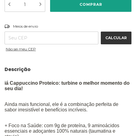
ALTERAR CEP
Entregas para o CEP:
Meios de envio
CALCULAR
Não sei meu CEP
Descrição
iá Cappuccino Proteico: turbine o melhor momento do
seu dia!
Ainda mais funcional, ele é a combinação perfeita de
sabor irresistível e benefícios incríveis.
+ Foco na Saúde: com 9g de proteína, 9 aminoácidos
essenciais e adoçantes 100% naturais (taumatina e